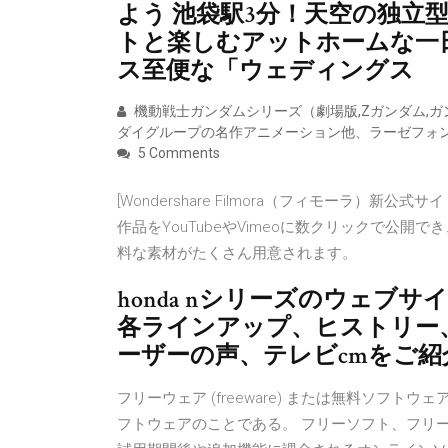
よう 池袋駅3分！天空の独立
トと楽しむアットホームな一
ス至便な「ウェディングス
機動戦士ガンダムシリーズ（劇場版,Zガンダム,ガ
ダイグループの名作アニメーション他、ラーゼフォン
5 Comments
[Wondershare Filmora（フィモーラ）
作品をYouTubeやVimeoに数クリックで公
料な素材がたくさん用意されます。
honda nシリーズのウェブサイト。
各ラインアップ、ヒストリー
ーザーの声、テレビcmをご
フリーウェア (freeware) または無料ソフト
フトウェアのことである。 フリーソフト、フリ