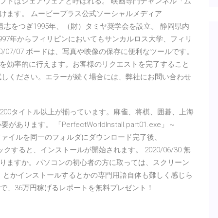
フトはシェアウェアと呼ばれる。 映画専門チャンネル「ム
けます。 ムービープラス公式ソーシャルメディア
長の遺志をつぎ1995年、（財）タミヤ奨学会を設立。 静岡県内
997年からフィリピンにおいてもサンカルロス大学、フィリ
0/07/07 ボードは、写真や映像の保存に便利なツールです。
を効率的に行えます。お客様のリクエストを完了すること
試しください。エラーが続く場合には、弊社にお問い合わせ
200タイトル以上が揃っています。麻雀、将棋、囲碁、上海
 「PerfectWorldInstall.part01.exe」～
r」の17個の分割ファイルを同一のフォルダにダウンロード完了後、
をダブルクリックすると、インストールが開始されます。 2020/06/30 無
りますか。パソコンの初心者の方に取っては、スクリーン
ad）とかインストールするとかの専門用語自体も難しく感じら
イトで、36万円稼げるレポートを無料プレゼント！