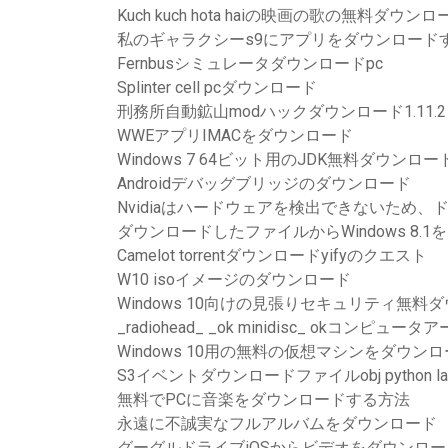
Kuch kuch hota haiの映画の歌の無料ダウンロ
私のギャラクシーs9にアプリをダウンロード
Fernbusシミュレータダウンロードpc
Splinter cell pcダウンロード
刑務所自動鉱山modハックダウンロード1.11.2
WWEアプリIMACをダウンロード
Windows 7 64ビット用のJDK無料ダウンロー
Androidデバッグブリッジのダウンロード
Nvidiaはハードウェアを検出できないため
ダウンロードしたファイルからWindows 8.
Camelot torrentダウンロードyifyのクエスト
W10 isoイメージのダウンロード
Windows 10向けの見張りセキュリティ無料
_radiohead_ _ok minidisc_ okコン
Windows 10用の無料の仮想マシンをダウン
S3イベントダウンロードファイルobj python la
無料でPCに音楽をダウンロードする方法
永遠に不誠実なフルアルバムをダウンロード
グーグルドライブiOSからビデオをダウンロ