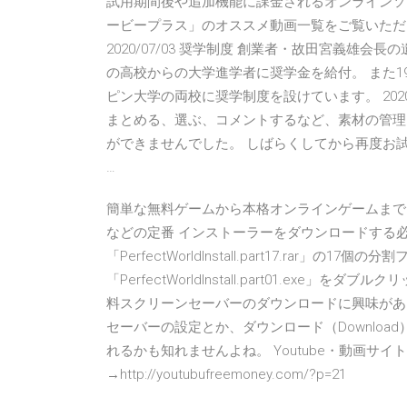
試用期間後や追加機能に課金されるオンラインソ
ービープラス」のオススメ動画一覧をご覧いただ
2020/07/03 奨学制度 創業者・故田宮義雄会
の高校からの大学進学者に奨学金を給付。 また1
ピン大学の両校に奨学制度を設けています。 202
まとめる、選ぶ、コメントするなど、素材の管理
ができませんでした。 しばらくしてから再度お
…
簡単な無料ゲームから本格オンラインゲームまで
などの定番 インストーラーをダウンロードする必要があります。
「PerfectWorldInstall.part17.ra
「PerfectWorldInstall.part01.exe」
料スクリーンセーバーのダウンロードに興味があ
セーバーの設定とか、ダウンロード（Downlo
れるかも知れませんよね。 Youtube・動画サ
→http://youtubufreemoney.com/?p=21