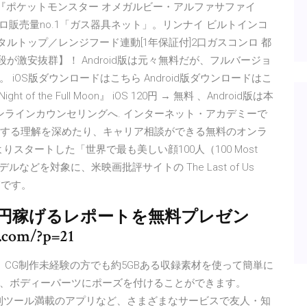
『ポケットモンスター オメガルビー・アルファサファイ
ロ販売量no.1「ガス器具ネット」。リンナイ ビルトインコ
パールクリスタルトップ／レンジフード連動[1年保証付]2口ガスコンロ 都
が激安抜群】！ Android版は元々無料だが、フルバージョ
OS版ダウンロードはこちら Android版ダウンロードはこ
 of the Full Moon』 iOS 120円 → 無料 、Android版は本
オンラインカウンセリングへ. インターネット・アカデミーで
対する理解を深めたり、キャリア相談ができる無料のオンラ
りスタートした「世界で最も美しい顔100人（100 Most
モデルなどを対象に、米映画批評サイトの The Last of Us
kiです。
36万円稼げるレポートを無料プレゼン
com/?p=21
。CG制作未経験の方でも約5GBある収録素材を使って簡単に
、ボディーパーツにポーズを付けることができます。
や便利ツール満載のアプリなど、さまざまなサービスで友人・知