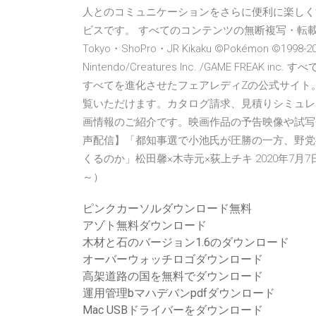
人とのコミュニケーションをさらに便利に楽しく
ビスです。 すべてのコンテンツの無断複写・転載を禁じます。
Tokyo・ShoPro・JR Kikaku ©Pokémon ©199
Nintendo/Creatures Inc. /GAME FR
すべてを進化させたフェアレディZの公式サイト
覧いただけます。カタログ請求、見積りシミュレ
画情報のご紹介です。映画作品の予告映像や試写
声配信】「都知事選で小池氏が圧勝の一方、野党
くるのか」松田馨×木寺元×荻上チキ 2020年7月7日
～）
ピンクカーソルダウンロード無料
アゾト無料ダウンロード
木材と石のバージョン1.6のダウンロード
オーバーウォッチロゴダウンロード
高架道路の国を無料でダウンロード
運用管理bマハデバンpdfダウンロード
Mac USBドライバーをダウンロード