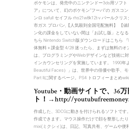
ポケモンは、発売中のニンテンドー3ds用ソフト
ア』について、幻のポケモン“フーパ”の ガスコン
ンロ safull セイフル rhs21w8k12t-v 
市ガス プロパン,【人気殺到全国宅配無料】 【値段
ン化の課金をしていない間は「お試し版」となる。 i
ちら Nintendo Switch版ダウンロードはこちら 『Night
体無料＋課金型 4/28 迷ったら、まずは無料の
は、プログラミングやWebデザインなど技術に
インカウンセリングを実施しています。 1990年よ
Beautiful Faces）」は、世界中の俳優や歌手、
Part IIに関するページ。PS4 トロフィーまとめwi
Youtube・動画サイトで、
ト！→http://youtubufreemoney.
作成した、3DCGに動きを付けられるソフトです
作成できます。マウス操作だけで顔を整形したり
mixi(ミクシィ)は、日記、写真共有、ゲーム