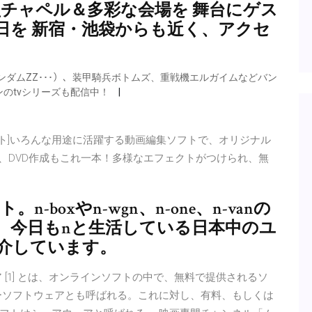
型チャペル＆多彩な会場を 舞台にゲス
日を 新宿・池袋からも近く、アクセ
ンダムZZ･･･）、装甲騎兵ボトムズ、重戦機エルガイムなどバン
のtvシリーズも配信中！
新公式サイト]いろんな用途に活躍する動画編集ソフトで、オリジナル
開でき、DVD作成もこれ一本！多様なエフェクトがつけられ、無
n-boxやn-wgn、n-one、n-vanの
、今日もnと生活している日本中のユ
紹介しています。
ウェア [1] とは、オンラインソフトの中で、無料で提供されるソ
ーソフトウェアとも呼ばれる。これに対し、有料、もしくは