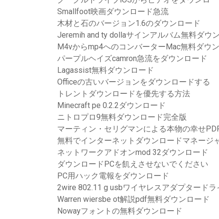
Smallfoot映画ダウンロード急流
木材と石のバージョン1.6のダウンロード
Jeremih and ty dollaサインアルバム無料ダ
M4vからmp4へのコンバーターMac無料ダウ
パープルヘイズcamron急流をダウンロード
Lagassist無料ダウンロード
Officeの古いバージョンをダウンロードする
トレントダウンロードを優先する方法
Minecraft pe 0.2.2ダウンロード
ニトロプロ9無料ダウンロード完全版
マーティン・セリグマンによる本物の幸せPD
無料でインターネットダウンロードマネージ
ネットワークアドオンmod 32ダウンロード
ダウンロードPCを飢えさせないでください
PC用ハック電報をダウンロード
2wire 802.11 g usbワイヤレスアダプタ
Warren wiersbe ot解説pdf無料ダウンロード
Nowayフォントの無料ダウンロード