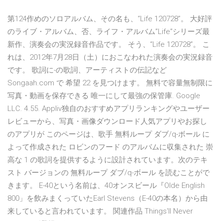
第124作めのソロアルバム、その名も、“Life 120728”。 大好評
のライブ・アルバム、否、ライフ・アルバム”Life”シリーズ最
新作、演奏会の実況録音作品です。 そう、“Life 120728”。 こ
れは、2012年7月28日（土）におこなわれた演奏会の実況録音
です。 歌詞に-の歌詞、アーティストの伝記など
Songaah.com で 希望 22 を見つけます。 無料で容量無制限に
写真・動画を保存できる 唯一にして最強の保管庫. Google
LLC. 4.55. Appliv独自のおすすめアプリランキングやユーザー
レビューから、写真・画像ダウンロード人気アプリやお探し
のアプリが このページは、歌手 無料ループ ダブ/q-ボール に
よって作成された ロビンのフード のアルバムに収集された 崇
高な 1 の歌詞を提供するように設計されています。次のテキ
スト バージョンの 無料ループ ダブ/q-ボール を読むことがで
きます。 E-40という名前は、40オンスビール『Olde English
800」を飲みまくっていたEarl Stevens（E-40の本名）から由
来していると言われています。 関連作品 Things'll Never