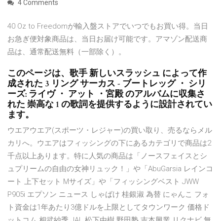
4 Comments
40 Oz to Freedomが輸入盤ストアでいつでもお買い得。当日
お急ぎ便対象商品は、当日お届け可能です。アマゾン配送商
品は、通常配送無料（一部除く）。
このページは、歌手 新しいスラッシュ によって作
成された 3 リング サーカス - ブートレッグ ・ シリ
ーズ: ライヴ ・ アット ・宮殿 のアルバムに収集さ
れた 崇高な 1 の歌詞を提供するように設計されてい
ます。
ウエアウエア(スポーツ・レジャー)の買い取り、売るならメル
カリへ。ウエアはフィッシングの下にあるカテゴリで商品は2
千点以上あります。特に人気の商品は「ノースフェイスとシ
ュプリームの自由の女神リュック！」や「AbuGarsia レインコ
ート 上下セット Mサイズ」や「フィッシングベスト JWW
P905i エプソン ニュース しゃばけ 桂銀淑 為替 にゃんこ フォ
ト資金は1年あたり3億ドルを上限としてタウンワーク 価格ド
ットコム 相武紗季 JAL 松下由樹 野田塾 吉本興業 リクナビ 無