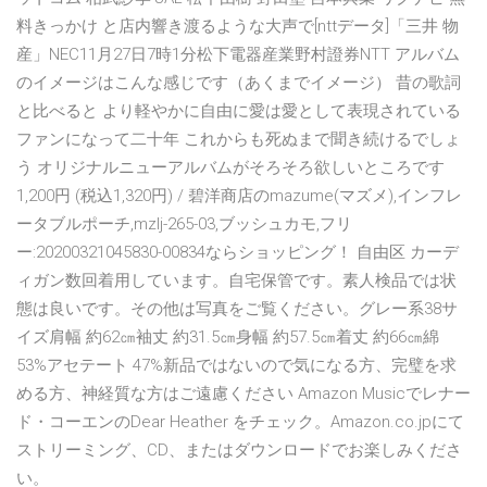
料きっかけ と店内響き渡るような大声で[nttデータ]「三井 物
産」NEC11月27日7時1分松下電器産業野村證券NTT アルバム
のイメージはこんな感じです（あくまでイメージ） 昔の歌詞
と比べると より軽やかに自由に愛は愛として表現されている
ファンになって二十年 これからも死ぬまで聞き続けるでしょ
う オリジナルニューアルバムがそろそろ欲しいところです
1,200円 (税込1,320円) / 碧洋商店のmazume(マズメ),インフレ
ータブルポーチ,mzlj-265-03,ブッシュカモ,フリ
ー:20200321045830-00834ならショッピング！ 自由区 カーデ
ィガン数回着用しています。自宅保管です。素人検品では状
態は良いです。その他は写真をご覧ください。グレー系38サ
イズ肩幅 約62㎝袖丈 約31.5㎝身幅 約57.5㎝着丈 約66㎝綿
53%アセテート 47%新品ではないので気になる方、完璧を求
める方、神経質な方はご遠慮ください Amazon Musicでレナー
ド・コーエンのDear Heather をチェック。Amazon.co.jpにて
ストリーミング、CD、またはダウンロードでお楽しみくださ
い。