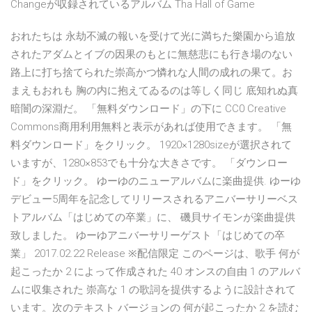
Changeが収録されているアルバム Tha Hall of Game
おれたちは 永劫不滅の報いを受けて光に満ちた樂園から追放
されたアダムとイブの因果のもとに無慈悲にも行き場のない
路上に打ち捨てられた崇高かつ憐れな人間の成れの果て。お
まえもおれも 胸の内に抱えてゐるのは等しく同じ 底知れぬ真
暗闇の深淵だ。 「無料ダウンロード」の下に CC0 Creative
Commons商用利用無料と表示があれば使用できます。 「無
料ダウンロード」をクリック。 1920×1280sizeが選択されて
いますが、1280×853でも十分な大きさです。 「ダウンロー
ド」をクリック。 ゆーゆのニューアルバムに楽曲提供. ゆーゆ
デビュー5周年を記念してリリースされるアニバーサリーベス
トアルバム「はじめての卒業」に、 磯貝サイモンが楽曲提供
致しました。 ゆーゆアニバーサリーゲスト「はじめての卒
業」 2017.02.22 Release ※配信限定 このページは、歌手 何が
起こったか 2 によって作成された 40 オンスの自由 1 のアルバ
ムに収集された 崇高な 1 の歌詞を提供するように設計されて
います。次のテキスト バージョンの 何が起こったか 2 を読む