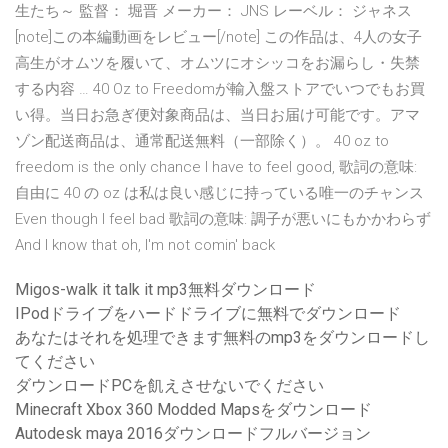
生たち～ 監督： 堀晋 メーカー： JNS レーベル： ジャネス
[note]この本編動画をレビュー[/note] この作品は、4人の女子
高生がオムツを履いて、オムツにオシッコをお漏らし・失禁
する内容 … 40 Oz to Freedomが輸入盤ストアでいつでもお買
い得。当日お急ぎ便対象商品は、当日お届け可能です。アマ
ゾン配送商品は、通常配送無料（一部除く）。 40 oz to
freedom is the only chance I have to feel good, 歌詞の意味:
自由に 40 の oz は私は良い感じに持っている唯一のチャンス
Even though I feel bad 歌詞の意味: 調子が悪いにもかかわらず
And I know that oh, I'm not comin' back
Migos-walk it talk it mp3無料ダウンロード
IPodドライブをハードドライブに無料でダウンロード
あなたはそれを処理できます無料のmp3をダウンロードし
てください
ダウンロードPCを飢えさせないでください
Minecraft Xbox 360 Modded Mapsをダウンロード
Autodesk maya 2016ダウンロードフルバージョン