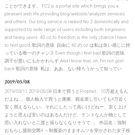
ことができます。 FC2 is a portal site which brings you a
pleasant web life providing blog/website/analyzer services
and others. Our blog service is ranked No.2 domestically and
supported by wide range of users including both beginners
and heavy users. 40 oz to freedom is the only chance I have
to feel good, 歌詞の意味: 自由に 40 の oz は私は良い感じに持
っている唯一のチャンス Even though I feel bad 歌詞の意味:
調子が悪いにもかかわらず And I know that, oh, I'm not goin'
back 歌詞の意味: 私は、ああ、ない帰ろうかって知ってい
2019/05/08
2019/03/11 2019/05/08 日本で買うとProphet、10万超えるん
だよね…。個人輸入で買うと運搬、税金差し引いても4万近く
安く買えるらしい。それにしたって高いけどねー、安く上げ
ようと思えば安いのはあるんだけど、テントなんか物として
思い入れないと二度と張らなくなりそうで…。 作品名：強制
おもらし援助交際4 ～制服姿のままオムツを穿かされた女子校