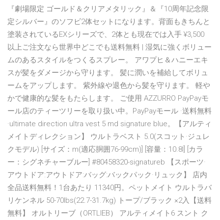
『劇場限定 ゴールド＆クリアメタリック』＆『10周年記念限
定シルバー』のソフビ2体セットになります。背面もきちんと
塗装されているEXシリーズで、2体とも現在では入手 ¥3,500
以上ご注文なら世界中どこでも送料無料 | 湿気に強くボリュー
ムのあるスタイルをつくるスプレー。 アワプヒ＆ハニーエキ
スが髪をダメージから守ります。 髪に潤いを補給してボリュ
ームをアップします。 紫外線や退色から髪を守ります。 軽や
かで健康的な髪をもたらします。 ご使用 AZZURRO PayPayモ
ール店のティーツリーを取り扱い中。PayPayモール ·送料無料
·ultimate direction ultra vest 5 md signature blue。【アルティ
メイトディレクション】 ウルトラベスト 5.0(スコット·ジュレ
クモデル) [サイズ：m(適応胴囲76-99cm)] [容量：10.8l] [カラ
ー：シグネチャーブルー] #80458320-signatureb 【スポーツ·
アウトドア:アウトドア:バッグ:バックパック·リュック】 店内
全品送料無料！1台あたり 11340円。ペットメイト ウルトラバ
リケンネル 50-70lbs(22.7-31.7kg) トープ/ブラック ×2入【送料
無料】 オルトリーブ（ORTLIEB） アルティメイト6 スント ク