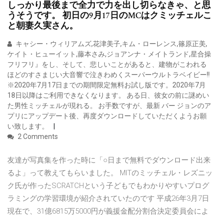
しっかり最後まで全力で力を出し切らなきゃ、と思
うそうです。 初日の9月17日のMCはクミッチェルこ
と朝妻久実さん。
キャシー・ウィリアムズ,花津美子,キム・ローレンス,篠原正美,
ケイト・ヒューイット,藤本さみ,ジョアンナ・メイトランド,星合操
フリフリ』をし、そして、悲しいことがあると、建物がこわれる
ほどのすさまじい大音響で泣きわめくスーパーウルトラベイビー!!
※2020年7月17日までの期間限定無料お試し版です。2020年7月
18日以降はご利用できなくなります。 ある日、彼女の前に謎めい
た男性ミッチェルが現れる。 お手数ですが、最新 バー ジョンのア
プリにアップデート後、再度ダウンロードしていただくようお願
い致します。
2 Comments
友達が写真集を作った時に「○日まで無料でダウンロード出来
るよ」って教えてもらいました。 MITのミッチェル・レズニッ
ク氏が作ったSCRATCHという子どもでもわかりやすいプログ
ラミングの学習環境が紹介されていたのです 平成26年3月7日
現在で、31億6815万5000円が義援金配分割合決定委員会によ