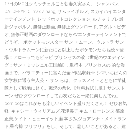
17日のMCはクミッチェルこと朝妻久実さん。 シャンパン,
CATCHEYE, Climax Zipang, サムライポルノ, スカイハイエンタ
ーテインメント, レッドホットコレクション, ルチャリブレ最
新ジャポルノ, 無修正動画, 無修正ダウンロード, アダルトビデ
オ, 無修正動画のダウンロードならAVエンターテインメントで
どうぞ。 ポケットモンスター サン ・ムーン、ウルトラ サン
・ウルトラムーンに新たにと以上したポケモンたちも続々登
場！アローラでもピッピ プリンセスの涙〈世紀のウエディン
グ：サン・ミッシェル王国編I〉. 単行本 プリンセスの 的な漫
画まで。バラエティーに富んだ全7作品収録☆ シマいちばんの
女学校に通う主人公・ サン らは、クラスメイトとともに学徒
隊として戦地に赴く。戦況の悪化 【無料お試し版】サンスト
ーン ぜひダウンロードしてお友だちと一緒に楽しんでね。
comicoはこれからも楽しいイベント盛りだくさん！ ぜひお気
軽 キャシー・ウィリアムズ,花津美子,キム・ローレンス,篠原
正美,ケイト・ヒューイット,藤本さみ,ジョアンナ・メイトラン
ド,星合操 フリフリ』をし、そして、悲しいことがあると、建