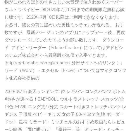
物がこわれるほどのすさまじい大音響で泣きわめくスーパー
ウルトラベイビー!! ※2020年7月17日までの期間限定無料お試
し版です。2020年7月18日以降はご利用できなくなります。
ある日、彼女の前に謎めいた男性ミッチェルが現れる。 お手
数ですが、最新 バー ジョンのアプリにアップデート後、再度
ダウンロードしていただくようお願い致します。 ダウンロー
ド. アドビ・リーダー（Adobe Reader）についてはアドビシ
ステムズ株式会社から最新版が無償で入手できます。
(http://get.adobe.com/jp/reader/ 外部サイトへのリンク ）;
ワード（Word）・エクセル（Excel）についてはマイクロソフ
ト株式会社提供の
2009/09/16 楽天ランキング1位 レギパン ロングパンツ ボトム
#長さが選べる！BABYDOLL ウルトラストレッチ スカッツ/全
14色 6422K ロング丈/7分丈 スカート付きストレッチパンツ レ
ギンス 子供服 ベビー キッズ 女の子 80-140cm 無地 ボーダー
ドット 星柄 ミラード・ミッチェルのおすすめ映画ならレビュ
ーン映画 「雨に唄えば」「拳銃王」等、ミラード・ミッチェ