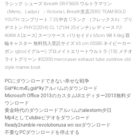
ラシック シューズ lbreath OR-F3603 ウルトラマリン
（Mens、Ladys）：Victoria L-Breath支店ZERO TEAM BOLD
YOUTH コンプリート 7.25,中古 Cランク （フレックスA） ブリ
ヂストン PHYZ(2014) CL 12°(44.25インチ) レディース PZ-
404W A [エース] スーツケース パリセイドz 65cm 98l 4.6kg 双
輪キャスター 無料預入受託サイズ 65 cm 05585 ネイビーカー
ボン igloo(イグルー) プロメイトエリートウルトラ (15l) メテオ
ライトグリーン #32350 mercruiser exhaust tube outdrive old
style marine boat
PCにダウンロードできない幸せな戦争
Giáº¥c.mÆ¡.giáº¥yアルバムのダウンロード
Microsoft Office 2013のカスタムUIエディター2013無料ダ
ウンロード
黄金時代のダウンロードアルバムのalestorm夕日
Mp4としてutubeビデオをダウンロード
Ready2rumble-revolutionusa wii isoダウンロード
不要なPCダウンロードを停止する