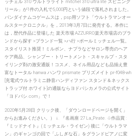
ッチェル 310 ウルトラライト mitchel 310 ultra lite スピニング
リール」が1件の入札で5,000円という値段で落札されました。
バンダイナムコゲームスは，psp用ソフト「ウルトラマンオー
ルスタークロニクル」を，2013年3月7日に発売する。本作に
は，歴代作品に登場した 楽天市場:AZZURRO楽天市場店のブラ
ンドから探す >ブランド一覧 >ハ行 >ポールミッチェル一覧。
スタイリスト推奨！ミルボン、ナプラなどサロン専売のヘア
ケア商品、シャンプー・トリートメント・スキャルプ・スタ
イリング剤の激安通販！コスメ、ネイル用品なども品揃え豊
富なトータル hanwa ハンワ prismate プリズメイト pr-f048-wh
[充電式ウルトラミニ静音ハンディファン スタンド＆ネックス
トラップ付 ホワイト]の通販ならヨドバシカメラの公式サイト
「ヨドバシ.com」で！
2020年5月28日 クリック後、「ダウンロードページを開く」
からお進みください。） ↓. 『名画座 27 La_Pirate. ♧作品賞 :
『ミッドナイト』(ミッチェル・ライゼン) 後に「ウルトラマ
ン」のギャンゴの回で「ふしぎな石」をグランドピアノに変