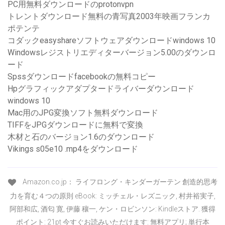
PC用無料ダウンロードのprotonvpn
トレントダウンロード無料の青写真2003年映画フランカ
ポテンテ
コダックeasyshareソフトウェアダウンロードwindows 10
Windowsレジストリエディターバージョン5.00のダウンロ
ード
Spssダウンロードfacebookの無料コピー
Hpグラフィックアダプタードライバーダウンロード
windows 10
Mac用のJPG変換ソフト無料ダウンロード
TIFFをJPGダウンロードに無料で変換
木材と石のバージョン1.6のダウンロード
Vikings s05e10 .mp4をダウンロード
Amazon.co.jp： ライフロング・キンダーガーテン 創造的思考
力を育む４つの原則 eBook: ミッチェル・レズニック, 村井裕実子,
阿部和広, 酒匂 寛, 伊藤 穰一, ケン・ロビンソン: Kindleストア. 獲得
ポイント: 21pt 今すぐお読みいただけます: 無料アプリ; 単行本