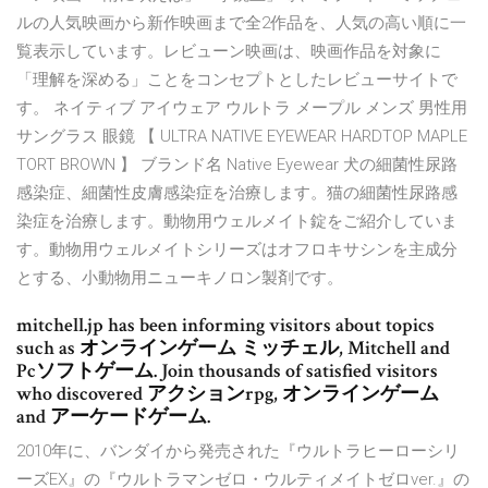
ルの人気映画から新作映画まで全2作品を、人気の高い順に一
覧表示しています。レビューン映画は、映画作品を対象に
「理解を深める」ことをコンセプトとしたレビューサイトで
す。 ネイティブ アイウェア ウルトラ メープル メンズ 男性用
サングラス 眼鏡 【 ULTRA NATIVE EYEWEAR HARDTOP MAPLE
TORT BROWN 】 ブランド名 Native Eyewear 犬の細菌性尿路
感染症、細菌性皮膚感染症を治療します。猫の細菌性尿路感
染症を治療します。動物用ウェルメイト錠をご紹介していま
す。動物用ウェルメイトシリーズはオフロキサシンを主成分
とする、小動物用ニューキノロン製剤です。
mitchell.jp has been informing visitors about topics
such as オンラインゲーム ミッチェル, Mitchell and
Pcソフトゲーム. Join thousands of satisfied visitors
who discovered アクションrpg, オンラインゲーム
and アーケードゲーム.
2010年に、バンダイから発売された『ウルトラヒーローシリ
ーズEX』の『ウルトラマンゼロ・ウルティメイトゼロver.』の