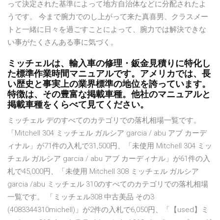
って決定された基準によって地方自治体などに分配されたよ
うです。 今まで腕力でのし上がって来た真喜男、クラスメー
トと一緒に日々を過ごすことによって、腕力では解決できな
い事がたくさんある事に気づく。
ミッチェルは、輸入車の修理・鈑金見積りに特化し
た標準作業時間マニュアルです。アメリカでは、長
い歴史と事実上の業界標準の地位を誇っています。
特徴は、その豊富な掲載車種。他社のマニュアルと
掲載車種をくらべて見てください。
ミッチェル デのすべてのカテゴリでの落札相場一覧です。
「Mitchell 304 ミッチェル ガルシア garcia / abu アブ カーデ
ィナル」が71件の入札で31,500円、「未使用 Mitchell 304 ミッ
チェル ガルシア garcia / abu アブ カーディナル」が61件の入
札で45,000円、「未使用 Mitchell 308 ミッチェル ガルシア
garcia /abu ミッチェル 310のすべてのカテゴリでの落札相場
一覧です。 「ミッチェル308 中古美品 その3
(4083344310michell)」が2件の入札で6,050円、「【used】ミ