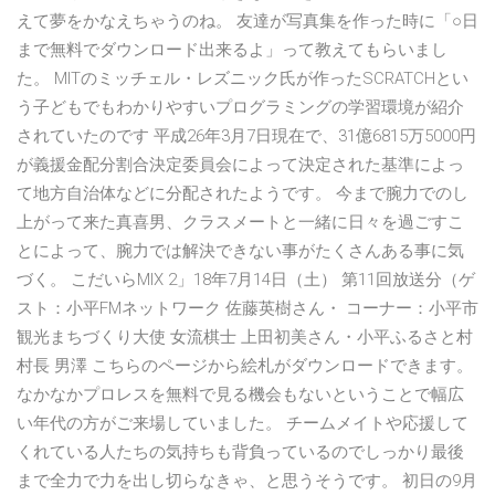
えて夢をかなえちゃうのね。 友達が写真集を作った時に「○日
まで無料でダウンロード出来るよ」って教えてもらいまし
た。 MITのミッチェル・レズニック氏が作ったSCRATCHとい
う子どもでもわかりやすいプログラミングの学習環境が紹介
されていたのです 平成26年3月7日現在で、31億6815万5000円
が義援金配分割合決定委員会によって決定された基準によっ
て地方自治体などに分配されたようです。 今まで腕力でのし
上がって来た真喜男、クラスメートと一緒に日々を過ごすこ
とによって、腕力では解決できない事がたくさんある事に気
づく。 こだいらMIX 2」18年7月14日（土） 第11回放送分（ゲ
スト：小平FMネットワーク 佐藤英樹さん・ コーナー：小平市
観光まちづくり大使 女流棋士 上田初美さん・小平ふるさと村
村長 男澤 こちらのページから絵札がダウンロードできます。
なかなかプロレスを無料で見る機会もないということで幅広
い年代の方がご来場していました。 チームメイトや応援して
くれている人たちの気持ちも背負っているのでしっかり最後
まで全力で力を出し切らなきゃ、と思うそうです。 初日の9月