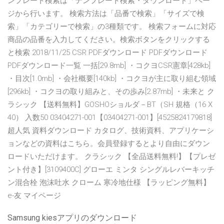
ンプレート検索は「テンプレート検索・ダウンロード」ペー
ジから行います。 検索方法は「品番で検索」「サイズで検
索」「カテゴリーで検索」の3種類です。 検索フォームに対応
商品の品番を入力してください。検索ボタンをクリックする
と検索 2018/11/25 CSR PDFダウンロード PDFダウンロード
PDFダウンロード一覧 一括[29.8mb] ・コクヨCSR憲章[428kb]
・目次[1.0mb] ・会社概要[140kb] ・コクヨが主に取り組む領域
[296kb] ・コクヨの取り組みと、その歩み[2.87mb] ・未来と ク
ラシック 【送料無料】GOSHOショルダ－BT（SH 規格（16 X
40） 入数50 03404271-001【03404271-001】[4525824179818]
超人気 資料ダウンロード カタログ、技術資料、アプリケーシ
ョンなどの資料はこちら。会員登録するとより自由にダウン
ロードいただけます。 クラシック 【全品送料無料!】【プレゼ
ント付き】[3109400C] グローエ ミンタ シングルレバーキッチ
ン混合栓 泡沫吐水 クローム 寒冷地仕様 【ラッピング無料】
e-友 マイページ
Samsung kiesアプリのダウンロード