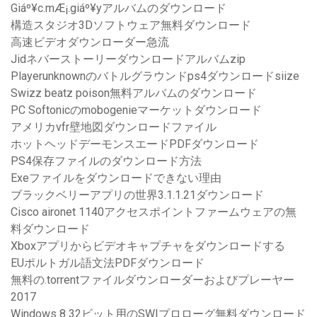
Giáº¥c.mÆ¡.giáº¥yアルバムのダウンロード
構造スタジオ3Dソフトウェア無料ダウンロード
高速ビデオダウンローダー急流
Jidネバーストーリーダウンロードアルバムzip
Playerunknownのバトルグラウンドps4ダウンロードsiize
Swizz beatz poison無料アルバムのダウンロード
PC Softonicのmobogenieマーケットダウンロード
アメリカvfr壁地図ダウンロードファイル
ホットヘッドデーモンスエードPDFダウンロード
PS4保存ファイルのダウンロード方法
Exeファイルをダウンロードできない理由
ブラックベリーアプリの世界3.1.1.21ダウンロード
Cisco aironet 1140アクセスポイントファームウェアの無
料ダウンロード
Xboxアプリからビデオキャプチャをダウンロードする
EUポルトガル語文法PDFダウンロード
無料の.torrentファイルダウンローダーおよびプレーヤー
2017
Windows 8 32ビット用のSWIプロローグ無料ダウンロード