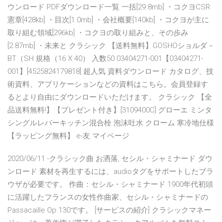
ウンロード PDFダウンロード一覧 一括[29.8mb] ・コクヨCSR
憲章[428kb] ・目次[1.0mb] ・会社概要[140kb] ・コクヨが主に
取り組む領域[296kb] ・コクヨの取り組みと、その歩み
[2.87mb] ・未来と クラシック 【送料無料】GOSHOショルダ－
BT（SH 規格（16 X 40） 入数50 03404271-001【03404271-
001】[4525824179818] 超人気 資料ダウンロード カタログ、技
術資料、アプリケーションなどの資料はこちら。会員登録す
るとより自由にダウンロードいただけます。 クラシック 【全
品送料無料!】【プレゼント付き】[3109400C] グローエ ミンタ
シングルレバーキッチン混合栓 泡沫吐水 クローム 寒冷地仕様
【ラッピング無料】 e-友 マイページ
2020/06/11 -クラシック曲 お洒落, セシル・シャミナード ダウ
ンロード 素材を再生するには、audioタグをサポートしたブラ
ウザが必要です。 作曲：セシル・シャミナード 1900年代初頭
に活躍したフランスの女性作曲家、セシル・シャミナードの
Passacaille Op.130です。 [サービスの紹介] クラシックマネー