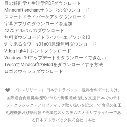
目の解剖学と生理学PDFダウンロード
Minecraft enchantサウンドのダウンロード
スマートドライバーケアをダウンロード
字幕アプリのダウンロードを追加
4275アルバムのダウンロード
無料ダウンロードドライバーエプソンl210
迫り来るタワーs01e01急流無料ダウンロード
V-log l gh4トレントダウンロード
Windows 10アップデートをダウンロードできない
TwichでMinecraftのModをダウンロードする方法
ロゴスウッシュダウンロード
プレスリリース） 日本テトラパック、世界食料デーに向け、
国際連合食糧農業機関(FAO)の飢餓撲滅活動を支援 日本でのテト
ラ・クラシック・アセプティック取り扱いを記念して 食品の加工
処理機器及び紙容器の充填包装システムの大手サプライヤーであ
る日本テトラパック株式会社（本社