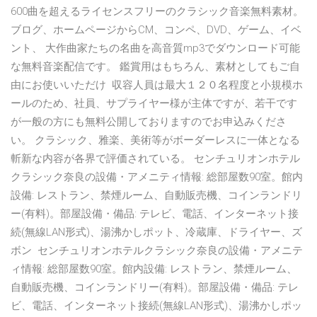
600曲を超えるライセンスフリーのクラシック音楽無料素材。
ブログ、ホームページからCM、コンペ、DVD、ゲーム、イベ
ント、 大作曲家たちの名曲を高音質mp3でダウンロード可能
な無料音楽配信です。 鑑賞用はもちろん、素材としてもご自
由にお使いいただけ 収容人員は最大１２０名程度と小規模ホ
ールのため、社員、サプライヤー様が主体ですが、若干です
が一般の方にも無料公開しておりますのでお申込みくださ
い。 クラシック、雅楽、美術等がボーダーレスに一体となる
斬新な内容が各界で評価されている。 センチュリオンホテル
クラシック奈良の設備・アメニティ情報: 総部屋数90室。館内
設備: レストラン、禁煙ルーム、自動販売機、コインランドリ
ー(有料)。部屋設備・備品: テレビ、電話、インターネット接
続(無線LAN形式)、湯沸かしポット、冷蔵庫、ドライヤー、ズ
ボン センチュリオンホテルクラシック奈良の設備・アメニテ
ィ情報: 総部屋数90室。館内設備: レストラン、禁煙ルーム、
自動販売機、コインランドリー(有料)。部屋設備・備品: テレ
ビ、電話、インターネット接続(無線LAN形式)、湯沸かしポッ