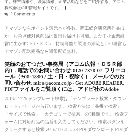
す。株主情報や、決算情報、企業活動などをご紹介する、アコム
株式会社のIR情報サイトです。
1 Comments
アマゾンならポイント還元本が多数。商工総合研究所作品ほ
か、お急ぎ便対象商品は当日お届けも可能。また中小企業経
営に生かすCSR・SDGs―持続可能な調達の潮流とCSR経営も
アマゾン配送商品なら通常配送無料。
笑顔のおてつだい事務局（アコム広報・ＣＳＲ部
内）. 電話でのお問い合わせ. 0120-7878-07. フリーコ
ール（9:00~18:00 / 土・日・祝除く）. メールでのお
問い合わせ. miru@acom.co.jp · Get ADOBE READER.
PDFファイルをご覧頂くには、アドビ社のAdobe
2019/12/26 テンプレート検索は「テンプレート検索・ダウン
ロード」ページから行います。 検索方法は「品番で検索」
「サイズで検索」「カテゴリーで検索」の3種類です。 検索フ
ォームに対応商品の品番を入力してください。検索ボタンを
クリックすると検索 2018/11/25 CSR PDFダウンロード PDFダ