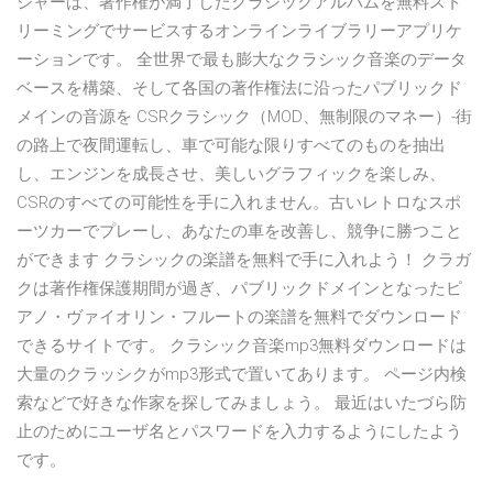
ジャーは、著作権が満了したクラシックアルバムを無料スト
リーミングでサービスするオンラインライブラリーアプリケ
ーションです。 全世界で最も膨大なクラシック音楽のデータ
ベースを構築、そして各国の著作権法に沿ったパブリックド
メインの音源を CSRクラシック（MOD、無制限のマネー）-街
の路上で夜間運転し、車で可能な限りすべてのものを抽出
し、エンジンを成長させ、美しいグラフィックを楽しみ、
CSRのすべての可能性を手に入れません。古いレトロなスポ
ーツカーでプレーし、あなたの車を改善し、競争に勝つこと
ができます クラシックの楽譜を無料で手に入れよう！ クラガ
クは著作権保護期間が過ぎ、パブリックドメインとなったピ
アノ・ヴァイオリン・フルートの楽譜を無料でダウンロード
できるサイトです。 クラシック音楽mp3無料ダウンロードは
大量のクラッシクがmp3形式で置いてあります。 ページ内検
索などで好きな作家を探してみましょう。 最近はいたづら防
止のためにユーザ名とパスワードを入力するようにしたよう
です。