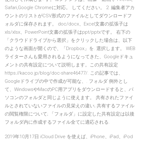
Safari,Google Chromeに対応。 してください。 2. 編集者アカ
ウントのリストがCSV形式のファイルとしてダウンロードフ
ォルダに保存されます。 doc/docx、Excel文書の拡張子は
xls/xlsx、PowerPoint文書の拡張子はppt/pptxです。 右下の
「クラウドドライブから選択」をクリックした場合は、以下
のような画面が開くので、「Dropbox」を. 選択します。 WEB
ライターさんも愛用されるようになってきた、Googleドキュ
メントの共有設定について説明します。この共有設定
https://kacoo.jp/blog/doc-share46477/. この記事では、
Googleドライブの中で作成が可能な、. フォルダ 例外とし
て、WindowsやMacのPC用アプリをダウンロードすると、パ
ソコンのフォルダと同じように使えます。 共有されたファイ
ルとされていないファイルの見栄えの違い; 共有するファイル
の閲覧権限について; 「フォルダ」に設定した共有設定は以後
フォルダ内に作成するファイル全てに適応される.
2019年10月17日 iCloud Drive を使えば、iPhone、iPad、iPod