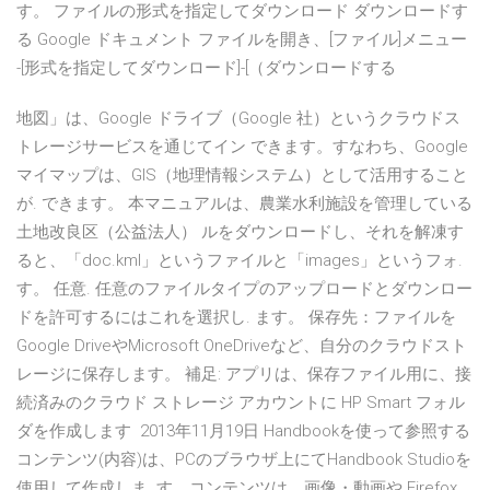
す。 ファイルの形式を指定してダウンロード ダウンロードす
る Google ドキュメント ファイルを開き、[ファイル]メニュー
-[形式を指定してダウンロード]-[（ダウンロードする
地図」は、Google ドライブ（Google 社）というクラウドス
トレージサービスを通じてイン できます。すなわち、Google
マイマップは、GIS（地理情報システム）として活用すること
が. できます。 本マニュアルは、農業水利施設を管理している
土地改良区（公益法人） ルをダウンロードし、それを解凍す
ると、「doc.kml」というファイルと「images」というフォ.
す。 任意. 任意のファイルタイプのアップロードとダウンロー
ドを許可するにはこれを選択し. ます。 保存先：ファイルを
Google DriveやMicrosoft OneDriveなど、自分のクラウドスト
レージに保存します。 補足: アプリは、保存ファイル用に、接
続済みのクラウド ストレージ アカウントに HP Smart フォル
ダを作成します 2013年11月19日 Handbookを使って参照する
コンテンツ(内容)は、PCのブラウザ上にてHandbook Studioを
使用して作成しま. す。コンテンツは、画像・動画や Firefox,