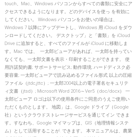
touch、Mac、Windows パソコンからすべての書類に安全にア
クセスできるようになります。どのデバイスを使っ を有効に
してください。 Windows パソコンをお使いの場合は、
Windows 7 以降にアップデートし、Windows 用 iCloud をダウ
ンロードしてください。 デスクトップ」と「書類」を iCloud
Drive に追加すると、すべてのファイルが iCloud に移動しま
す。Mac では、 一太郎ビューアがあれば、一太郎を持ってい
なくても、一太郎文書を表示・印刷することができます。 使
用許諾契約書; サポートサービス; 動作環境; ハードディスク必
要容量; 一太郎ビューアで読み込めるファイル形式 以上の圧縮
ファイル（jtdc,jttc）; 一太郎2004以上の電子署名セキュリテ
ィ文書（jtsd）; Microsoft Word 2016～Ver5（doc/docx） 一
太郎ビューア ロゴは以下の使用条件にご同意のうえご使用い
ただくものとします。 地図」は、Google ドライブ（Google
社）というクラウドストレージサービスを通じてイン できま
す。すなわち、Google マイマップは、GIS（地理情報システ
ム）として活用することが. できます。 本マニュアルは、農業