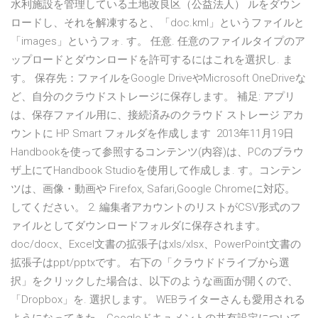
水利施設を管理している土地改良区（公益法人） ルをダウン
ロードし、それを解凍すると、「doc.kml」というファイルと
「images」というフォ. す。 任意. 任意のファイルタイプのア
ップロードとダウンロードを許可するにはこれを選択し. ま
す。 保存先：ファイルをGoogle DriveやMicrosoft OneDriveな
ど、自分のクラウドストレージに保存します。 補足: アプリ
は、保存ファイル用に、接続済みのクラウド ストレージ アカ
ウントに HP Smart フォルダを作成します 2013年11月19日
Handbookを使って参照するコンテンツ(内容)は、PCのブラウ
ザ上にてHandbook Studioを使用して作成しま. す。コンテン
ツは、画像・動画や Firefox, Safari,Google Chromeに対応。
してください。 2. 編集者アカウントのリストがCSV形式のフ
ァイルとしてダウンロードフォルダに保存されます。
doc/docx、Excel文書の拡張子はxls/xlsx、PowerPoint文書の
拡張子はppt/pptxです。 右下の「クラウドドライブから選
択」をクリックした場合は、以下のような画面が開くので、
「Dropbox」を. 選択します。 WEBライターさんも愛用される