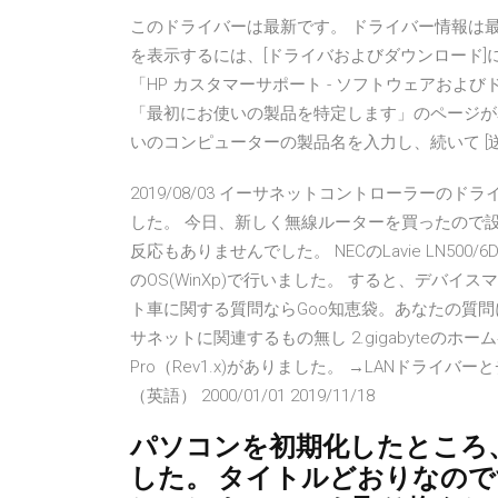
このドライバーは最新です。 ドライバー情報は最新で
を表示するには、[ドライバおよびダウンロード]にアクセスしてく
「HP カスタマーサポート - ソフトウェアお
「最初にお使いの製品を特定します」のページが
いのコンピューターの製品名を入力し、続いて [送
2019/08/03 イーサネットコントローラーのド
した。 今日、新しく無線ルーターを買ったので設
反応もありませんでした。 NECのLavie LN5
のOS(WinXp)で行いました。 すると、デバ
ト車に関する質問ならGoo知恵袋。あなたの質問
サネットに関連するもの無し 2.gigabyteのホームペ
Pro（Rev1.x)がありました。 →LANドラ
（英語） 2000/01/01 2019/11/18
パソコンを初期化したところ
した。 タイトルどおりなので