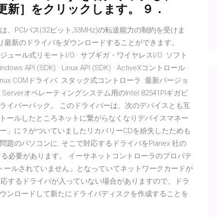
更新］をクリックします。 ９．
タ転送は、PCIバス(32ビット,33MHz)の転送能力の制約を受けま
tel.co.jp/)より最新のドライバをダウンロードすることができます。
ュール式リモートI/O · サブギガ・ワイヤレスI/O. ソフト
PI (SDK) · Linux API (SDK) · ActiveXコントロール ·
バ · Linux COMドライバ. スタック式コントローラ. 最新バージョ
0 Serverオペレーティングシステム用のIntel 82541PIギガビ
ライバーパック。 このドライバーは、次のデバイスとも互
を再インストールしたところネットに繋がらなくなりデバイスマネー
ー」に？がついていましたリカバリーCDを紛失したためも
のパソコンに. そこで対応するドライバをPlanex 社の
する必要があります。 イーサネットコントローラのプロパテ
ストールされていません」となっていてネットワークカードが
は適応するドライバが入っていない場合がありますので、ドラ
ウンロードして新たにドライバディスクを作成することを