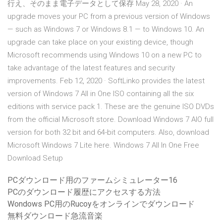
行え、そのまま電子データとして保存 May 28, 2020 · An
upgrade moves your PC from a previous version of Windows
— such as Windows 7 or Windows 8.1 — to Windows 10. An
upgrade can take place on your existing device, though
Microsoft recommends using Windows 10 on a new PC to
take advantage of the latest features and security
improvements. Feb 12, 2020 · SoftLinko provides the latest
version of Windows 7 All in One ISO containing all the six
editions with service pack 1. These are the genuine ISO DVDs
from the official Microsoft store. Download Windows 7 AIO full
version for both 32 bit and 64-bit computers. Also, download
Microsoft Windows 7 Lite here. Windows 7 All In One Free
Download Setup
PCダウンロード用のファームシミュレーター16
PCのダウンロード履歴にアクセスする方法
Wondows PC用のRucoyをオンラインでダウンロード
無料ダウンロード急流音楽