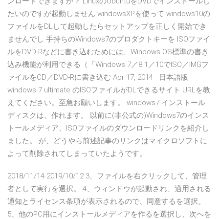
ンロードできますか？ LinuxのUbuntuをDVDでインストールし
たいのですが起動しません windowsXPを使って windows10の
ファイルをDLして起動したらセットアップを正しく開始でき
ませんでし 手持ちのWindows7のプロダクトキーを ISOファイ
ルをDVD-Rなどに書き込むためには、Windows OS標準の書き
込み機能が利用できる（「Windows 7／8.1／10でISO／IMGフ
ァイルをCD／DVD-Rに書き込む Apr 17, 2014 · 日本語版
windows 7 ultimate のISOファイルがDLできるサイト URLを教
えてください。至急お願いします。 windows7 インストール
ディスクは、作れます。 以前に(非公式の)Windows7のインス
トールメディア、ISOファイルのダウンロードリンクを紹介し
ました。 が、どうやら前述記事のリンクはマイクロソフトに
よって削除されてしまっていたようです。
2018/11/14 2019/10/12 3、ファイルを右クリックして、管理
者として実行を選択。 4、ウィンドウが起動され、適用される
通知とライセンス条項が表示されるので、同意するを選択。
5、他のPC用にインストールメディアを作るを選択し、次へを