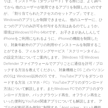
リは、インストール（ダウンロード）する際には、よく調べ
てから 他のユーザーが使用できるアプリを制限したいのです
が、「割り当てられたアクセスのセットアップ」ですと、
Windowsのアプリしか制限できません。 他のユーザーに、ひ
とつのアプリのみ許可を付与する方法はあるのでしょうか。
環境はWindows10 Pro 64bitです。 お子さまがあんしんして
iPhoneをご利用になれるように、iPhoneの機能を制限した
り、対象年齢外のアプリの利用やインストールを制限するこ
とができる、フィルタリングサービス「スクリーンタイム」
の設定方法についてご案内します。 [Windows 10] Windows
Defender ファイアウォールでアプリごとに通信を許可 / ブロ
ックする方法を教えてください。 対象機種とOS このパソコン
のOSは Windows以外のOS です。 YouTubeアプリをダウンロ
ードする方法（スマホ・PC） YouTubeアプリのダウンロード
方法について解説します。またWindows PCでのアプリのダウ
ンロード方法や、バックグラウンド再生、オフライン再生と
いった便利なYouTube関連アプリについても解説します。 ア
プリの起動可否を個別に制限する「AppLocker」という機能