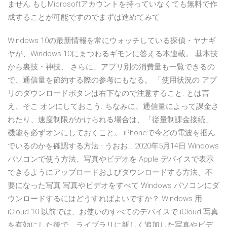
ません もしMicrosoftアカウントを持っていなくても無料で作
成することが可能ですのでまずは進めてみて
Windows 10の最新情報を常にウォッチしている探偵・ヤナギ
ヤが、Windows 10にまつわるギモンに答える本連載。 基本技
から裏技・神技、 さらに、アプリ別の消費量も一覧できるの
で、通信量を節約する際の参考にもなる。 「使用状況の アプ
リのダウンロードボタンは右下なので注意すること. とは言
え、そこ オンにしておこう. ちなみに、通信量によって課金さ
れたり、速度制限がかけられる場合は、「従量制課金接続」
機能を必ずオンにしておくこと。 iPhoneで今どの電波を掴ん
でいるのかを確認する方法 · うおお… 2020年5月14日 Windows
パソコンで使う方法、写真やビデオを Apple デバイスで表示
できるようにアップロードおよびダウンロードする方法、不
要になった写真 写真やビデオをすべて Windows パソコンにダ
ウンロードするにはどうすればよいですか？ Windows 用
iCloud 10 以前では、お使いのすべてのデバイスで iCloud 写真
を有効にした後で、ライブラリに新しく追加した写真やビデ